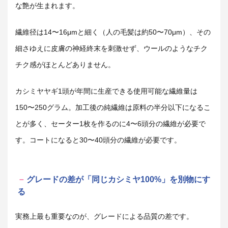
な艶が生まれます。
繊維径は14〜16μmと細く（人の毛髪は約50〜70μm）、その
細さゆえに皮膚の神経終末を刺激せず、ウールのようなチク
チク感がほとんどありません。
カシミヤヤギ1頭が年間に生産できる使用可能な繊維量は
150〜250グラム。加工後の純繊維は原料の半分以下になるこ
とが多く、セーター1枚を作るのに4〜6頭分の繊維が必要で
す。コートになると30〜40頭分の繊維が必要です。
グレードの差が「同じカシミヤ100%」を別物にす
る
実務上最も重要なのが、グレードによる品質の差です。