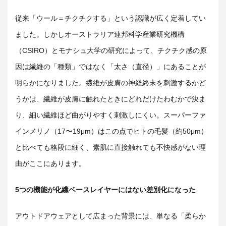
従来「ウール＝チクチクする」という認識が広く定着してい
ました。しかしオーストラリア連邦科学産業研究機構
（CSIRO）とモナシュ大学の研究によって、チクチク感の原
因は繊維の「種類」ではなく「太さ（直径）」にあることが
明らかになりました。繊維が皮膚の神経終末を刺激するかど
うかは、繊維が皮膚に触れたときにどれだけたわむかで決ま
り、細い繊維ほど曲がりやすく刺激しにくい。スーパーファ
インメリノ（17〜19μm）はこの点でヒトの毛髪（約50μm）
と比べても格段に細く、素肌に直接触れても不快感がない理
由がここにあります。
5つの機能が化繊ベースレイヤーにはない差別化になった
アウトドアウェアとして広まった背景には、単なる「柔らか