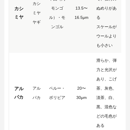
カシ
モンゴ
13.5〜
ぬめりがあ
カシ
ミヤ
ミヤ
ル）・モ
16.5μm
る
ヤギ
ンゴル
スケールが
ウールより
も小さい
滑らか、弾
力と光沢が
あり、
こげ
アル
ペルー・
20〜
茶、灰色、
アル
パカ
パカ
ボリビア
30μm
淡茶、白、
黒、混色な
どの毛色が
ある