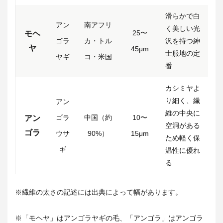
滑らかで白
アン
南アフリ
く美しい光
25〜
モヘ
ゴラ
カ・トル
沢を持つ紳
ヤ
45μm
士服地の定
ヤギ
コ・米国
番
カシミヤよ
り細く、繊
アン
維の中央に
ゴラ
中国（約
10〜
アン
空洞がある
ゴラ
ウサ
90%）
15μm
ため軽く保
ギ
温性に優れ
る
※繊維の太さの記述には出典によって幅があります。
※「
モヘヤ」はアンゴラヤギの毛、「アンゴラ」はアンゴラ