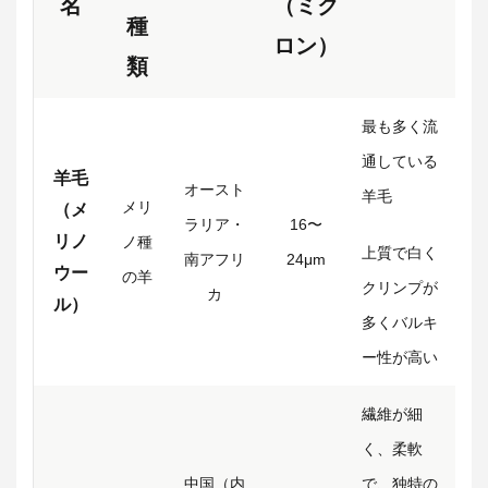
名
（ミク
種
ロン）
類
最も多く流
通している
羊毛
オースト
羊毛
メリ
（メ
ラリア・
16〜
リノ
ノ種
上質で白く
南アフリ
24μm
ウー
の羊
クリンプが
カ
ル）
多くバルキ
ー性が高い
繊維が細
く、柔軟
中国（内
で、独特の