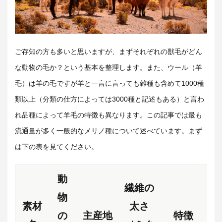
ご存知の方も多いと思いますが、まずそれぞれの獣毛がどん
な動物の毛か？という基本を整理します。また、ウール（羊
毛）は羊の毛ですが羊と一言に言っても雑種も含めて1000種
類以上（分類の仕方によっては3000種と記述もある）と言わ
れ品種によって羊毛の特徴も異なります。この記事では最も
流通量が多く一般的なメリノ種について述べています。まず
は下の表を見てください。
動
繊維の
物
素材
太さ
の
主産地
特徴