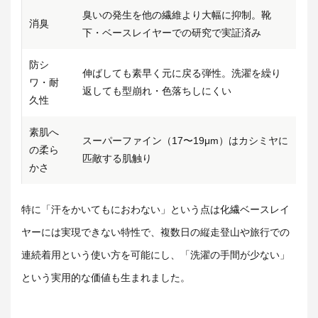
臭いの発生を他の繊維より大幅に抑制。靴
消臭
下・ベースレイヤーでの研究で実証済み
防シ
伸ばしても素早く元に戻る弾性。洗濯を繰り
ワ・耐
返しても型崩れ・色落ちしにくい
久性
素肌へ
スーパーファイン（17〜19μm）はカシミヤに
の柔ら
匹敵する肌触り
かさ
特に「汗をかいてもにおわない」という点は化繊ベースレイ
ヤーには実現できない特性で、複数日の縦走登山や旅行での
連続着用という使い方を可能にし、「洗濯の手間が少ない」
という実用的な価値も生まれました。