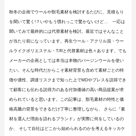
秋冬の企画でウールや獣毛素材を検討するたびに、見積もり
を聞いて驚く!？いやもう慣れっこで驚かないけど… 一応は
聞いてみて最終的には代替素材を検討。最近ではそんなこと
が当たり前になっています。再生ウール・アクリル混・ウー
ルライクポリエステル・T/Rと代替素材は色々あります。でも
メーカーの企画としては本当は本物のバージンウールを使い
たい。そんな時代だからこそ素材背景も含めて素材ごとの特
徴や適性、調達リスクまで知った上でMDやプレスを説得でき
て顧客にも伝わる説得力のある付加価値の高い商品提案が求
められていると思います。この記事は、獣毛素材の特性と価
格高騰の背景をできるだけ丁寧に整理しながら、 さらに『素
材を選んだ理由を語れるブランド』が実際に何をしているの
か、 そして自社はどこから始められるのかを考えるキッカケ