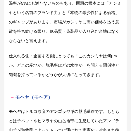
混率が5%にも満たないものもあり、問題の根本には「カシミ
ヤという名前のブランド力」と「本物の希少性による価格」
のギャップがあります。市場がカシミヤに高い価格を払う意
欲を持ち続ける限り、低品質・偽装品が入り込む余地はなく
ならないと言えます。
仕入れる側・企画する側にとっても「このカシミヤは何μm
か、どこの産地か、脱毛率はどの水準か」を問える関係性と
知識を持っているかどうかが大切になってきます。
モヘヤ（モヘア）
モヘヤ
はトルコ原産の
アンゴラヤギ
の獣毛繊維です。もとも
とはチベットやヒマラヤの山岳地帯に生息していたアンゴラ
山羊が遊牧民によってトルコに運ばれて家畜化・改良され後