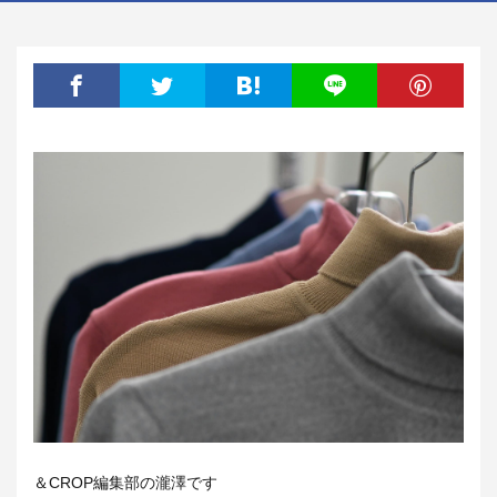
＆CROP編集部の瀧澤です