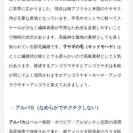
に世界に広がりました。現在は南アフリカと米国のテキサス
州が主要な産地となっています。羊毛やカシミヤに較べてス
ケールが少なく繊維表面が平滑なため光を反射しやすいこと
で独特の光沢があります。高級紳士服地の素材としても良く
知られている獣毛繊維です。
子ヤギの毛（キッドモヘヤ）
は
とくに繊維径が細くとても柔らかいので高級素材として人気
があります。後述するアンゴラウサギとアンゴラヤギは名称
が同じでよく混同されますがアンゴラヤギ＝モヘヤ・アンゴ
ラウサギ＝アンゴラと覚えておきましょう。
アルパカ（なめらかでチクチクしない）
アルパカ
はペルー南部・ボリビア・アルゼンチン北部の湿潤
高原地帯で放牧されて来た、南アメリカ大陸原産のラクダ科