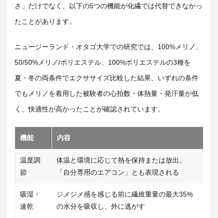
さ」だけでなく、以下の5つの機能が化繊では代替できなかっ
たことがあります。
ニュージーランド・オタゴ大学での研究では、100%メリノ、
50/50%メリノ/ポリエステル、100%ポリエステルの3種を
夏・冬の両条件でエクササイズ比較した結果、いずれの条件
でもメリノを着用した被験者の心拍数・体熱量・発汗量が低
く、快適性が高かったことが確認されています。
機能
内容
温度調
体温と環境に応じて熱を保持または放出。
節
「自分専用のエアコン」とも表現される
吸湿・
ジメジメ感を感じる前に繊維重量の最大35%
速乾
の水分を吸収し、外に逃がす