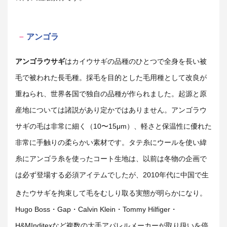
アンゴラ
アンゴラウサギ
はカイウサギ
の品種のひとつで全身を長い被
毛で被われた長毛種。採毛を目的とした毛用種として改良が
重ねられ、世界各国で独自の品種が作られました。起源と原
産地については諸説があり定かではありません。
アンゴラウ
サギの毛は非常に細く（10〜15μm）、軽さと保温性に優れた
非常に手触りの柔らかい素材です。タテ糸にウールを使い緯
糸にアンゴラ糸を使ったコート生地は、以前は冬物の企画で
は必ず登場する必須アイテムでしたが、2010年代に中国で生
きたウサギを拘束して毛をむしり取る実態
が明らかになり。
Hugo Boss・Gap・Calvin Klein・Tommy Hilfiger・
H&MInditexなど複数の大手アパレルメーカーが取り扱いを停