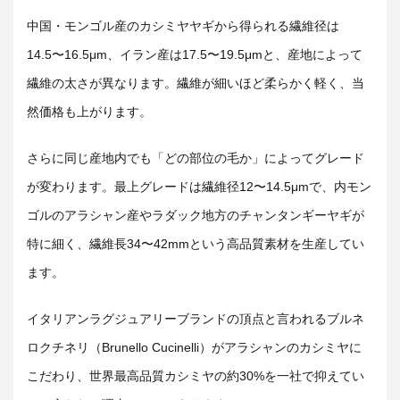
中国・モンゴル産のカシミヤヤギから得られる繊維径は
14.5〜16.5μm、イラン産は17.5〜19.5μmと、産地によって
繊維の太さが異なります。繊維が細いほど柔らかく軽く、当
然価格も上がります。
さらに同じ産地内でも「どの部位の毛か」によってグレード
が変わります。最上グレードは繊維径12〜14.5μmで、内モン
ゴルのアラシャン産やラダック地方のチャンタンギーヤギが
特に細く、繊維長34〜42mmという高品質素材を生産してい
ます。
イタリアンラグジュアリーブランドの頂点と言われるブルネ
ロクチネリ（Brunello Cucinelli）がアラシャンのカシミヤに
こだわり、世界最高品質カシミヤの約30%を一社で抑えてい