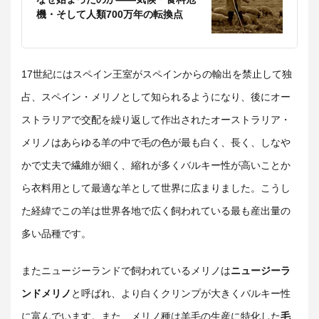
機・そして人類700万年の転換点
17世紀
にはスペイン王室がスペインからの輸出を禁止して独
占、スペイン・メリノとして知られるようになり、後にオー
ストラリアで交配を繰り返して作出されたオーストラリア・
メリノは
あらゆる羊の中で毛の色が最も白く、長く、しなや
かで丈夫で繊維が細く、縮れが多くバルキー性が高いことか
ら衣料用として最適な羊として世界に広まりました。こうし
た経緯でこ
の羊は世界各地で広く飼われている最も産出量の
多い品種です。
またニュージーランドで飼われているメリノは
ニュージーラ
ンドメリノ
と呼ばれ、より白くクリンプが大きくバルキー性
に富んでいます。また、メリノ種は羊毛の生産に特化した
毛