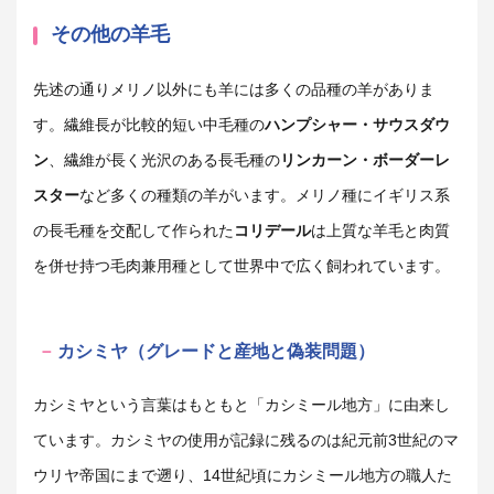
その他の羊毛
先述の通りメリノ以外にも羊には多くの品種の羊がありま
す。繊維長が比較的短い中毛種の
ハンプシャー・サウスダウ
ン
、
繊維が長く光沢のある長毛種の
リンカーン・ボーダーレ
スター
など多くの種類の羊がいます。メリノ種にイギリス系
の長毛種を交配して作られた
コリデール
は上質な羊毛と肉質
を併せ持つ毛肉兼用種として世界中で広く飼われています。
カシミヤ（グレードと産地と偽装問題）
カシミヤという言葉はもともと「カシミール地方」に由来し
ています。カシミヤの使用が記録に残るのは紀元前3世紀のマ
ウリヤ帝国にまで遡り、14世紀頃にカシミール地方の職人た