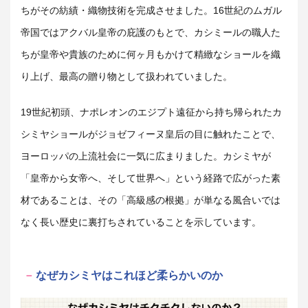
ちがその紡績・織物技術を完成させました。16世紀のムガル
帝国ではアクバル皇帝の庇護のもとで、カシミールの職人た
ちが皇帝や貴族のために何ヶ月もかけて精緻なショールを織
り上げ、最高の贈り物として扱われていました。
19世紀初頭、ナポレオンのエジプト遠征から持ち帰られたカ
シミヤショールがジョゼフィーヌ皇后の目に触れたことで、
ヨーロッパの上流社会に一気に広まりました。カシミヤが
「皇帝から女帝へ、そして世界へ」という経路で広がった素
材であることは、その「高級感の根拠」が単なる風合いでは
なく長い歴史に裏打ちされていることを示しています。
なぜカシミヤはこれほど柔らかいのか