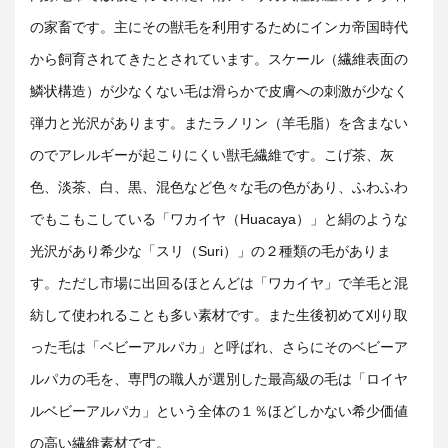
の家畜です。主にその獣毛を利用するためにインカ帝国時代
から飼育されてきたとされています。
スケール（繊維表面の
鱗状構造）が少なくない
毛は滑らかで皮膚への刺激が少なく
弾力と光沢があります。またラノリン（羊毛脂）を含まない
のでアレルギーが起こりにくい獣毛繊維です。
こげ茶、灰
色、淡茶、白、黒、
混色など色々な毛の色があり、ふわふわ
でもこもこしている「
ワカイヤ（Huacaya）」
と
絹のような
光沢があり希少な「
スリ（Suri）
」の２種類の毛がありま
す。ただし市場に出回るほとんどは「ワカイヤ」で羊毛と混
紡して使われることも多い素材です。また生後初めて刈り取
った毛は「ベビーアルパカ」と呼ばれ、さらに
そのベビーア
ルパカの毛を、専門の職人が選別した最高級の毛は「ロイヤ
ルベビーアルパカ」という全体の１％ほどしかない希少価値
の高い繊維素材です。