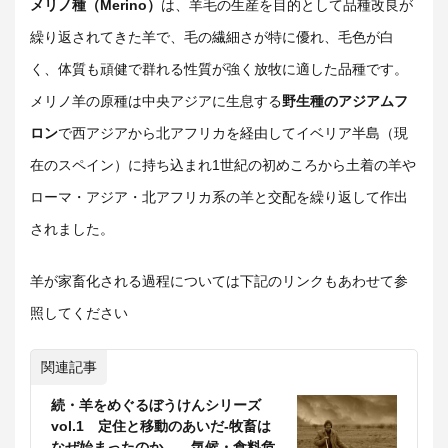
メリノ種
（Merino）
は、羊毛の生産を目的として品種改良が
繰り返されてきた羊で、毛の繊細さが特に優れ、毛色が白
く、体質も頑健で群れる性質が強く放牧に適した品種です。
メリノ羊の原種は中央アジアに生息する
野生種のアジアムフ
ロン
で西アジアから北アフリカを経由してイベリア半島（現
在のスペイン）に持ち込まれ1世紀の初めころから土着の羊や
ローマ・アジア・北アフリカ系の羊と交配を繰り返して作出
されました。
羊が家畜化される過程については下記のリンクもあわせて参
照してください
関連記事
続・羊をめぐるぼうけんシリーズ
vol.1 定住と移動のあいだ‐牧畜は
なぜ始まったのか――気候・食料危