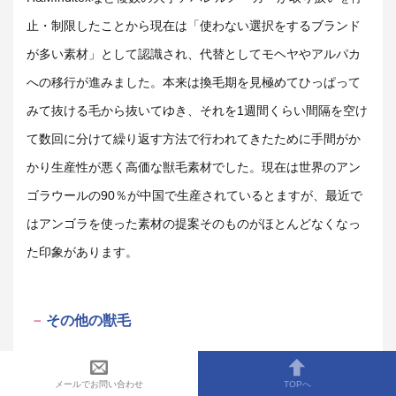
止・制限したことから現在は「使わない選択をするブランド
が多い素材」として認識され、代替としてモヘヤやアルパカ
への移行が進みました。本来は換毛期を見極めてひっぱって
みて抜ける毛から抜いてゆき、それを1週間くらい間隔を空け
て数回に分けて繰り返す方法で行われてきたために手間がか
かり生産性が悪く高価な獣毛素材でした。現在は世界のアン
ゴラウールの90％が中国で生産されているとますが、最近で
はアンゴラを使った素材の提案そのものがほとんどなくなっ
た印象があります。
その他の獣毛
これまで紹介してきた獣毛以外にも
キャメル（ラクダ）
やア
メールでお問い合わせ
TOPへ
ルパカと同属で南米産の
リャマ・ビキューナ
、
ペルー原産で