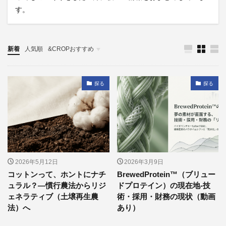
す。
新着
人気順
&CROPおすすめ
探る
探る
探る
2026年5月12日
2026年3月9日
コットンって、ホントにナチ
BrewedProtein™（ブリュー
ュラル？—慣行農法からリジ
ドプロテイン）の現在地‐技
ェネラティブ（土壌再生農
術・採用・財務の現状（動画
法）へ
あり）