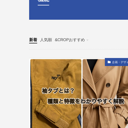
新着
人気順
&CROPおすすめ
探る
企画・デザ