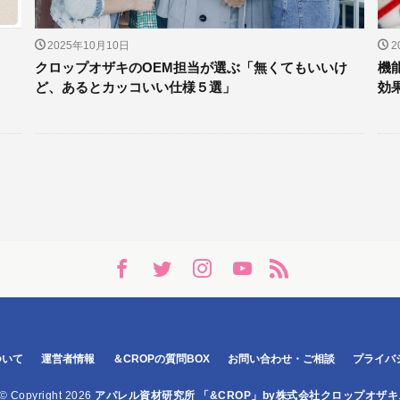
2025年10月10日
2
クロップオザキのOEM担当が選ぶ「無くてもいいけ
機
ど、あるとカッコいい仕様５選」
効
ついて
運営者情報
＆CROPの質問BOX
お問い合わせ・ご相談
プライバ
© Copyright 2026
アパレル資材研究所 「&CROP」by株式会社クロップオザキ