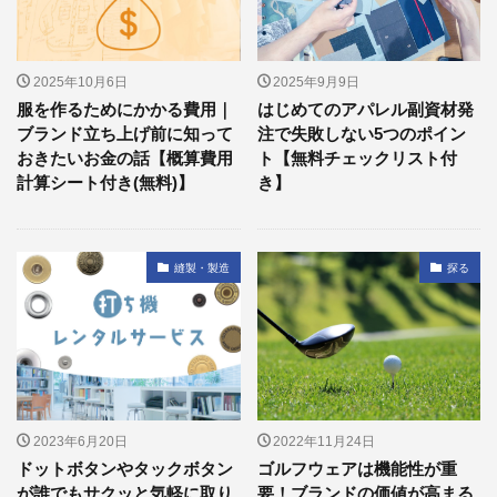
2025年10月6日
2025年9月9日
服を作るためにかかる費用｜
はじめてのアパレル副資材発
ブランド立ち上げ前に知って
注で失敗しない5つのポイン
おきたいお金の話【概算費用
ト【無料チェックリスト付
計算シート付き(無料)】
き】
縫製・製造
探る
2023年6月20日
2022年11月24日
ドットボタンやタックボタン
ゴルフウェアは機能性が重
が誰でもサクッと気軽に取り
要！ブランドの価値が高まる