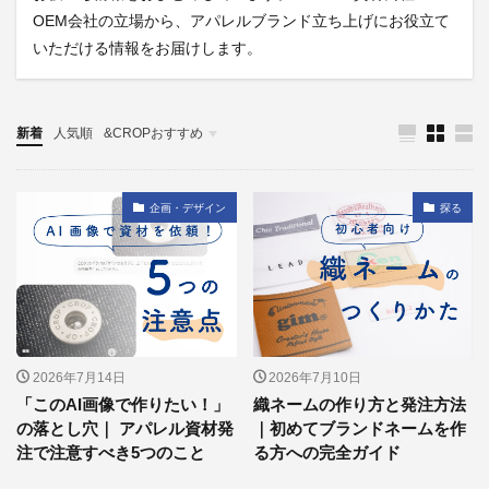
OEM会社の立場から、アパレルブランド立ち上げにお役立て
いただける情報をお届けします。
新着
人気順
&CROPおすすめ
探る
企画・デザイン
探る
2026年7月14日
2026年7月10日
「このAI画像で作りたい！」
織ネームの作り方と発注方法
の落とし穴｜ アパレル資材発
｜初めてブランドネームを作
注で注意すべき5つのこと
る方への完全ガイド