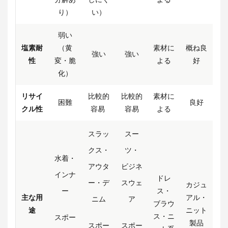
り）
い）
弱い
塩素耐
（黄
素材に
概ね良
強い
強い
性
変・脆
よる
好
化）
リサイ
比較的
比較的
素材に
困難
良好
クル性
容易
容易
よる
スラッ
スー
クス・
ツ・
水着・
アウタ
ビジネ
インナ
ドレ
ー・デ
スウェ
カジュ
ー
ス・
主な用
アル・
ニム
ア
ブラウ
途
ニット
ス・ニ
スポー
製品
スポー
スポー