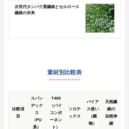
次世代タンパク質繊維とセルロース
繊維の未来
素材別比較表
スパン
T400
バイア
天然繊
デック
（バイ
比較項
ソロテ
ス使い
維の
ス
コンポ
目
ックス
（織
自然
伸
（PU
ーネン
物）
縮
系）
ト）