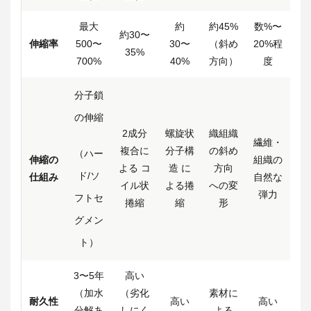
最大
約
約45%
数%〜
約30〜
伸縮率
500〜
30〜
（斜め
20%程
35%
700%
40%
方向）
度
分子鎖
の伸縮
2成分
螺旋状
織組織
繊維・
複合に
分子構
の斜め
（ハー
伸縮の
組織の
よる コ
造 に
方向
ド/ソ
仕組み
自然な
イル状
よる捲
への変
弾力
フトセ
捲縮
縮
形
グメン
ト）
3〜5年
高い
（加水
（劣化
素材に
耐久性
高い
高い
分解あ
しにく
よる