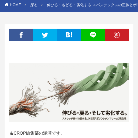
HOME
探る
伸びる・もどる・劣化する‐スパンデックスの正体とポ
＆CROP編集部の瀧澤です。