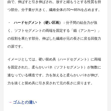
由で、伸ばすと引き伸ばされ、放すと縮もうとする性質を持
つ部分。分子量が大きく、繊維全体の70〜85%を占めます。
・
ハードセグメント（硬い区画）
：分子間の結合力が強
く、ソフトセグメントの両端を固定する「錨（アンカー）」
の役割を果たす部分。伸ばした繊維が元の長さに戻る回復力
の源です。
イメージとしては、硬い留め具（ハードセグメント）に両端
を固定された、柔らかいバネ（ソフトセグメント）が無数に
連なっている構造です。力を加えると柔らかいバネが伸び、
力を抜くと留め具に引き戻されて元の長さに戻ります。
ゴムとの違い