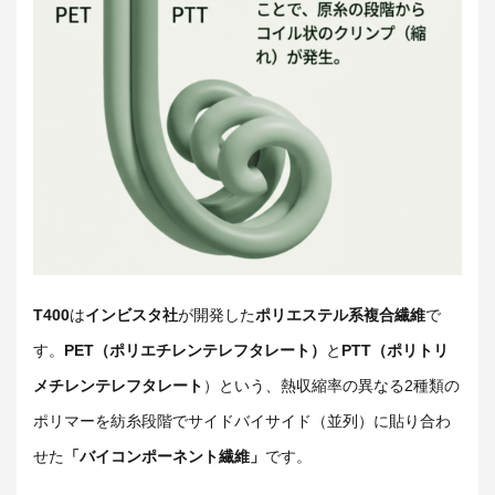
T400
は
インビスタ社
が開発した
ポリエステル系複合繊維
で
す。
PET（ポリエチレンテレフタレート）
と
PTT（ポリトリ
メチレンテレフタレート
）という、熱収縮率の異なる2種類の
ポリマーを紡糸段階でサイドバイサイド（並列）に貼り合わ
せた
「バイコンポーネント繊維」
です。