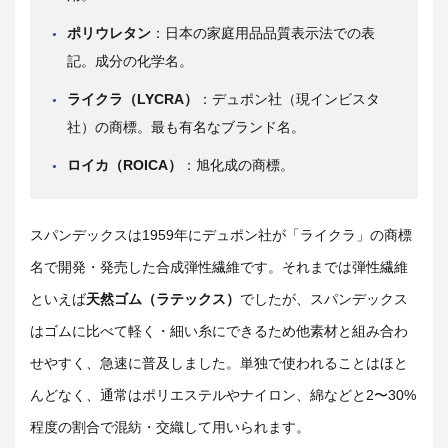
ポリウレタン
：日本の家庭用品品質表示法での表
記。成分の化学名。
ライクラ（LYCRA）
：デュポン社（現インビスタ
社）の商標。最も有名なブランド名。
ロイカ（ROICA）
：旭化成の商標。
スパンデックスは1959年にデュポン社が「ライクラ」の商標
名で開発・発売した合成弾性繊維です。それまでは弾性繊維
といえば
天然ゴム（ラテックス）
でしたが、スパンデックス
はゴムに比べて軽く・細い糸にできるため他素材と組み合わ
せやすく、急速に普及しました。単独で使われることはほと
んどなく、通常はポリエステルやナイロン、綿などと2〜30%
程度の割合で混紡・交織して用いられます。