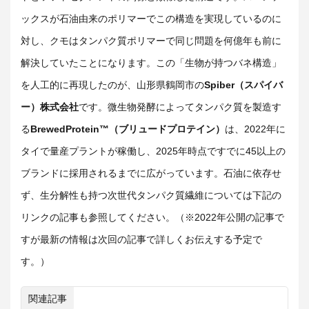
ックスが石油由来のポリマーでこの構造を実現しているのに
対し、クモはタンパク質ポリマーで同じ問題を何億年も前に
解決していたことになります。この「生物が持つバネ構造」
を人工的に再現したのが、山形県鶴岡市の
Spiber
（スパイバ
ー）株式会社
です。微生物発酵によってタンパク質を製造す
る
BrewedProtein™
（ブリュードプロテイン）
は、
2022
年に
タイで量産プラントが稼働し、
2025
年時点ですでに
45
以上の
ブランドに採用されるまでに広がっています。石油に依存せ
ず、生分解性も持つ次世代タンパク質繊維については下記の
リンクの記事も参照してください。（※
2022
年公開の記事で
すが最新の情報は次回の記事で詳しくお伝えする予定で
す。）
関連記事