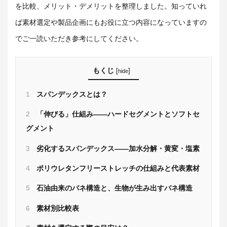
を比較、メリット・デメリットを整理しました。知っていれ
ば素材選定や製品企画にもお役に立つ内容になっていますの
でご一読いただき参考にしてください。
もくじ
[
]
hide
1
スパンデックスとは？
2
「伸びる」仕組み――ハードセグメントとソフトセ
グメント
3
劣化するスパンデックス――加水分解・黄変・塩素
4
ポリウレタンフリーストレッチの仕組みと代表素材
5
石油由来のバネ構造と、生物が生み出すバネ構造
6
素材別比較表