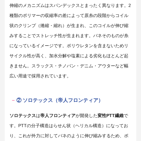
伸縮のメカニズムはスパンデックスとまったく異なります。2
種類のポリマーの収縮率の差によって原糸の段階からコイル
状のクリンプ（捲縮・縮れ）が生まれ、このコイルが伸び縮
みすることでストレッチ性が生まれます。バネそのものが糸
になっているイメージです。ポリウレタンを含まないためリ
サイクル性が高く、加水分解や塩素による劣化もほとんど起
きません。スラックス・チノパン・デニム・アウターなど幅
広い用途で採用されています。
② ソロテックス（帝人フロンティア）
ソロテックス
は
帝人フロンティア
が開発した
変性PTT繊維
で
す。PTTの分子構造はらせん状（ヘリカル構造）になってお
り、これが外力に対してバネのように伸び縮みするため、ポ