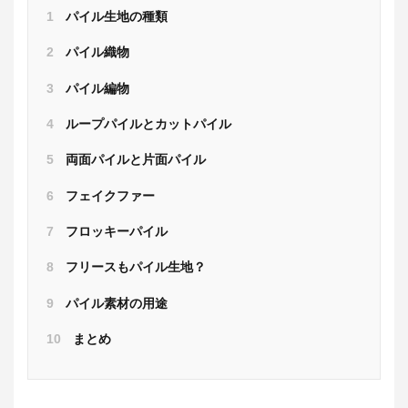
1
パイル生地の種類
2
パイル織物
3
パイル編物
4
ループパイルとカットパイル
5
両面パイルと片面パイル
6
フェイクファー
7
フロッキーパイル
8
フリースもパイル生地？
9
パイル素材の用途
10
まとめ