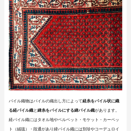
パイル織物はパイルの織出し方によって
経糸をパイル状に織
る経パイル織
と
緯糸をパイルにする緯パイル織
があります。
経パイル織にはタオル地やベルベット・モケット・カーペッ
ト（絨毯）・段通があり緯パイル織には別珍やコーデュロイ