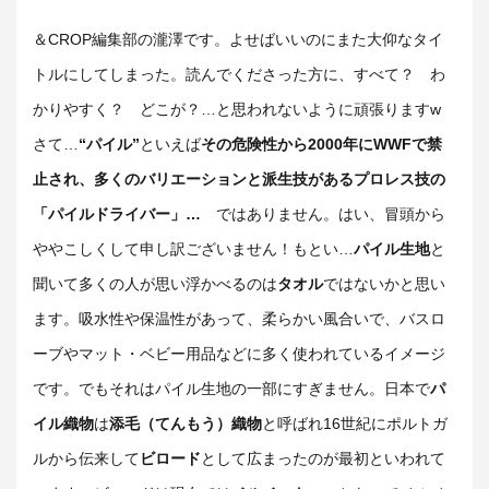
＆CROP編集部の瀧澤です。よせばいいのにまた大仰なタイ
トルにしてしまった。読んでくださった方に、すべて？ わ
かりやすく？ どこが？…と思われないように頑張りますw
さて…
“パイル”
といえば
その危険性から2000年にWWFで禁
止され、多くのバリエーションと派生技があるプロレス技の
「パイルドライバー」…
ではありません。はい、冒頭から
ややこしくして申し訳ございません！もとい…
パイル生地
と
聞いて多くの人が思い浮かべるのは
タオル
ではないかと思い
ます。吸水性や保温性があって、柔らかい風合いで、バスロ
ーブやマット・ベビー用品などに多く使われているイメージ
です。でもそれはパイル生地の一部にすぎません。日本で
パ
イル織物
は
添毛（てんもう）織物
と呼ばれ16世紀にポルトガ
ルから伝来して
ビロード
として広まったのが最初といわれて