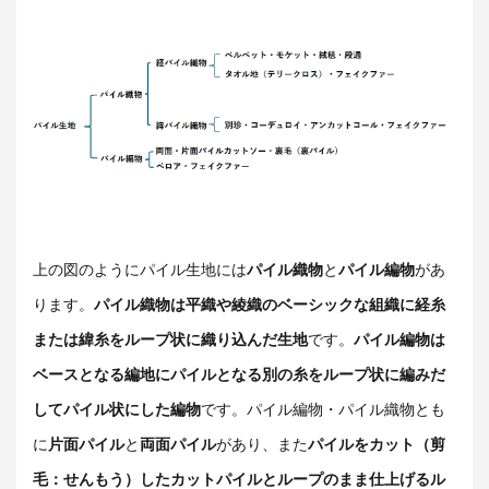
上の図のようにパイル生地には
パイル織物
と
パイル編物
があ
ります。
パイル織物は平織や綾織のベーシックな組織に経糸
または緯糸をループ状に織り込んだ生地
です。
パイル編物は
ベースとなる編地にパイルとなる別の糸をループ状に編みだ
してパイル状にした編物
です。パイル編物・パイル織物とも
に
片面パイル
と
両面パイル
があり、また
パイルをカット（剪
毛：せんもう）したカットパイルとループのまま仕上げるル