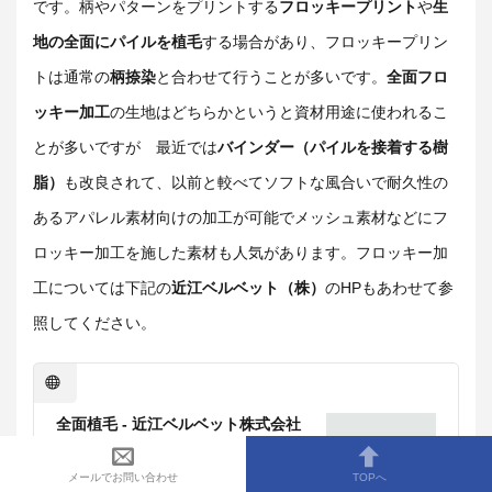
です。柄やパターンをプリントする
フロッキープリント
や
生
地の全面にパイルを植毛
する場合があり、フロッキープリン
トは通常の
柄捺染
と合わせて行うことが多いです。
全面フロ
ッキー加工
の生地はどちらかというと資材用途に使われるこ
とが多いですが 最近では
バインダー（パイルを接着する樹
脂）
も改良されて、以前と較べてソフトな風合いで耐久性の
あるアパレル素材向けの加工が可能でメッシュ素材などにフ
ロッキー加工を施した素材も人気があります。フロッキー加
工については下記の
近江ベルベット（株）
のHPもあわせて参
照してください。
全面植毛 - 近江ベルベット株式会社
オフィシャルウェブサイト
メールでお問い合わせ
TOPへ