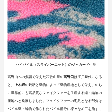
ハイパイル（スライバーニット）のジャカード生地
高野山への参詣で栄えた和歌山県の
高野口
は江戸時代になる
と
川上木綿
の栽培と織物によって織物産地として栄え、のち
に世界的にも高品質なフェイクファーを生産する織・編物の
産地へと発展しました。フェイクファーの毛足となる部分は
パイル織・編物で作られたパイル部分に様々な加工を施すこ