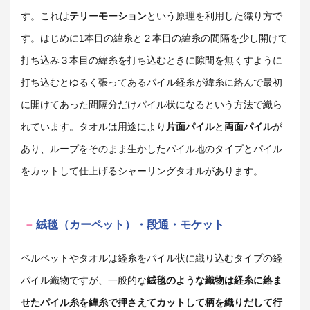
す。これは
テリーモーション
という原理を利用した織り方で
す。はじめに1本目の緯糸と２本目の緯糸の間隔を少し開けて
打ち込み３本目の緯糸を打ち込むときに隙間を無くすように
打ち込むとゆるく張ってあるパイル経糸が緯糸に絡んで最初
に開けてあった間隔分だけパイル状になるという方法で織ら
れています。タオルは用途により
片面パイル
と
両面パイル
が
あり、ループをそのまま生かしたパイル地のタイプとパイル
をカットして仕上げるシャーリングタオルがあります。
絨毯（カーペット）・段通・モケット
ベルベットやタオルは経糸をパイル状に織り込むタイプの経
パイル織物ですが、一般的な
絨毯のような織物は経糸に絡ま
せたパイル糸を緯糸で押さえてカットして柄を織りだして行