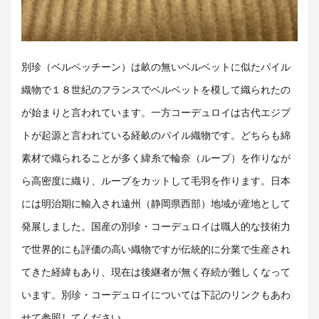
別珍（ベルベッチーン）は畝の無いベルベットに似たパイル
織物で１８世紀のフランスでベルベットを模して織られたの
が始まりと言われています。一方コーデュロイは古代エジプ
トが起源と言われている経畝のパイル織物です。どちらも綿
素材で織られることが多く緯糸で輪奈（ループ）を作りなが
ら高密度に織り、ループをカットして毛羽を作ります。日本
には明治期に輸入され遠州（静岡県西部）地域が産地として
発展しました。国産の別珍・コーデュロイは職人的な技術力
で世界的にも評価の高い織物ですが伝統的に分業で生産され
てきた経緯もあり、現在は後継者が無く存続が難しくなって
います。別珍・コーデュロイについては下記のリンクもあわ
せて参照してください。