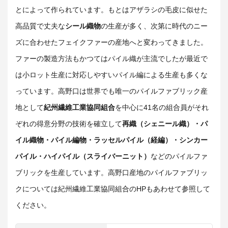
とによって作られています。もとはアザラシの毛皮に似せた
高品質で丈夫な
シール織物
の生産が多く、次第に時代のニー
ズに合わせたフェイクファーの産地へと変わってきました。
ファーの製造方法もかつてはパイル織が主流でしたが最近で
は小ロット生産に対応しやすいパイル編による生産も多くな
っています。高野口は世界でも唯一のパイルファブリック産
地として
紀州繊維工業協同組合
を中心に41名の組合員がそれ
ぞれの得意分野の技術を確立して
再織（シェニール織）・パ
イル織物・パイル編物・ラッセルパイル（経編）・シンカー
パイル・ハイパイル（スライバーニット）
などのパイルファ
ブリックを生産しています。高野口産地のパイルファブリッ
クについては紀州繊維工業協同組合のHPもあわせて参照して
ください。