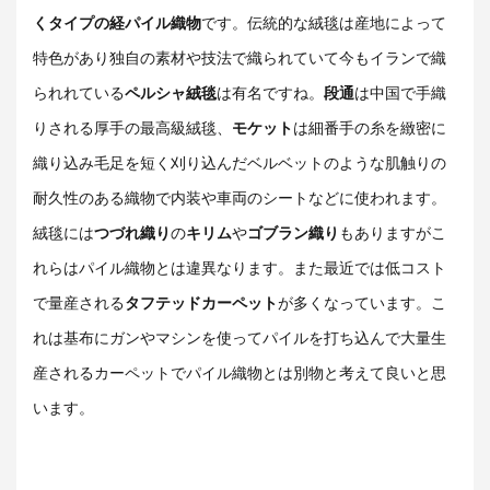
くタイプの経パイル織物
です。伝統的な絨毯は産地によって
特色があり独自の素材や技法で織られていて今もイランで織
られれている
ペルシャ絨毯
は有名ですね。
段通
は中国で手織
りされる厚手の最高級絨毯、
モケット
は細番手の糸を緻密に
織り込み毛足を短く刈り込んだベルベットのような肌触りの
耐久性のある織物で内装や車両のシートなどに使われます。
絨毯には
つづれ織り
の
キリム
や
ゴブラン織り
もありますがこ
れらはパイル織物とは違異なります。また最近では低コスト
で量産される
タフテッドカーペット
が多くなっています。こ
れは基布にガンやマシンを使ってパイルを打ち込んで大量生
産されるカーペットでパイル織物とは別物と考えて良いと思
います。