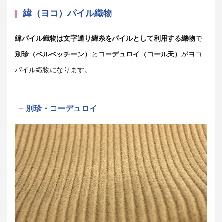
緯（ヨコ）パイル織物
緯パイル織物は文字通り緯糸をパイルとして利用する織物
で
別珍（ベルベッチーン）
と
コーデュロイ（コール天）
がヨコ
パイル織物になります。
別珍・コーデュロイ