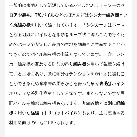
一般的に表地として流通しているパイル地カットーソーの
ベ
ロア
や
裏毛
、
T/Cパイル
などのほとんどは
シンカー編み機
とい
う
丸編み機
を用いて編まれています。
「シンカー」
はベース
となる組織にパイルとなる糸をループ状に編みこんで行くた
めのパーツで安定した品質の生地を効率的に生産することが
できるのでパイル編み機の主流となっています。一方、シン
カー編み機が普及する以前の
吊り編み機
を用いて生産を続け
ている工場もあり、糸に余分なテンションをかけずに編むこ
とができるため糸本来の柔らかさを保った
吊り裏毛
はハイク
オリティな差別化商材として人気です。また少ないですが両
面パイルを編める編み機もあります。丸編み機とは別に
経編
機
を用いた
経編（トリコットパイル）
もあり、主に裏地や資
材用途向けの生地に用いられます。