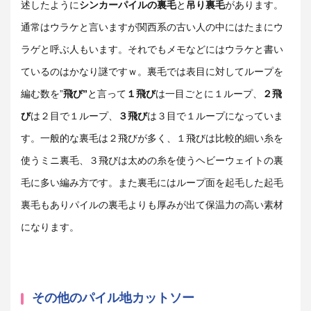
述したように
シンカーパイルの裏毛
と
吊り裏毛
があります。
通常はウラケと言いますが関西系の古い人の中にはたまにウ
ラゲと呼ぶ人もいます。それでもメモなどにはウラケと書い
ているのはかなり謎ですｗ。裏毛では表目に対してループを
編む数を”
飛び”
と言って
１飛び
は一目ごとに１ループ、
２飛
び
は２目で１ループ、
３飛び
は３目で１ループになっていま
す。一般的な裏毛は２飛びが多く、１飛びは比較的細い糸を
使うミニ裏毛、３飛びは太めの糸を使うヘビーウェイトの裏
毛に多い編み方です。また裏毛にはループ面を起毛した起毛
裏毛もありパイルの裏毛よりも厚みが出て保温力の高い素材
になります。
その他のパイル地カットソー