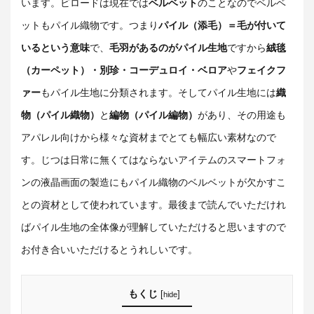
います。ビロードは現在では
ベルベット
のことなのでベルベ
ットもパイル織物です。つまり
パイル（添毛）＝毛が付いて
いるという意味
で、
毛羽があるのがパイル生地
ですから
絨毯
（カーペット）・別珍・コーデュロイ・ベロア
や
フェイクフ
ァー
もパイル生地に分類されます。そしてパイル生地には
織
物（パイル織物）
と
編物（パイル編物）
があり、その用途も
アパレル向けから様々な資材までとても幅広い素材なので
す。じつは日常に無くてはならないアイテムのスマートフォ
ンの液晶画面の製造にもパイル織物のベルベットが欠かすこ
との資材として使われています。最後まで読んでいただけれ
ばパイル生地の全体像が理解していただけると思いますので
お付き合いいただけるとうれしいです。
もくじ
[
]
hide