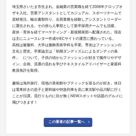
埼玉県さいたま市生まれ。金融業の営業職を経て2008年クロップオ
ザキ入社。営業アシスタントとしてカジュアル、スポーツチームで
資材発注、輸出書類作り、出荷業務を経験しアシスタントリーダー
に選任される。その傍ら人事部として新卒採用チームでも活躍。
産休・育休を経てマーケティング・新規開発部へ配属された。現在
は主にニュースレター作成やECサイトの運営に携わっている。
高校は被服科、大学は服飾美術学科を卒業。専攻はファッションの
文化と歴史。卒業論文は「初期ダンディズムによるダンディの条
件」 について。子供の頃からファッションが好きで服作りやデザ
イン、企画、流通の流れを学びテキスタイルアドバイザーと家庭科
教員免許を取得。
趣味は海外旅行、現地の美術館やブティックを巡るのが好き。休日
は電車好きの息子と新幹線や特急列車を見に東京駅や品川駅に行く
ことが日課。流行りものに目が無くNEWスポットや話題のグルメに
飛びつきます！
この著者の記事一覧へ