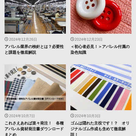
2024年12月26日
2024年12月23日
アパレル業界の検針とは？必要性
＜初心者必見！＞アパレル付属の
と課題を徹底解説
染色知識
2024年10月7日
2024年10月3日
これさえあれば楽々発注！ 各種
ゴムは隠れた主役です！？ オリ
アパレル資材発注書ダウンロード
ジナルゴム作成も含めて徹底解
まとめ
説！