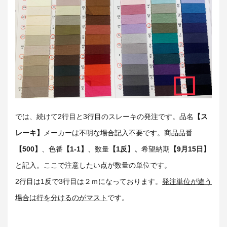
では、続けて2行目と3行目のスレーキの発注です。品名
【ス
レーキ】
メーカーは不明な場合記入不要です。商品品番
【500】
、色番
【1-1】
、数量
【1反】、
希望納期
【9月15日】
と記入。ここで注意したい点が数量の単位です。
2行目は1反で3行目は２ｍになっております。
発注単位が違う
場合は行を分けるのがマスト
です。