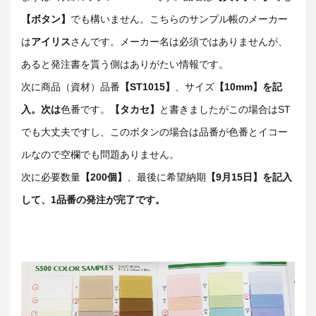
【ボタン】
でも構いません。こちらのサンプル帳のメーカー
は
アイリス
さんです。メーカー名は必須ではありませんが、
あると発注書を貰う側はありがたい情報です。
次に商品（資材）品番
【ST1015】
、サイズ
【10mm】を記
入。次は
色番です。
【タカセ】
と書きましたがこの場合はST
でも大丈夫ですし、このボタンの場合は品番が色番とイコー
ルなので空欄でも問題ありません。
次に必要数量
【200個】
、最後に希望納期
【9月15日】を記入
して、1品番の発注が完了です。