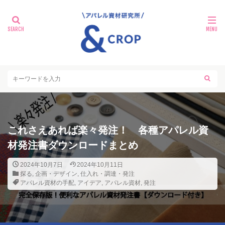
これさえあれば楽々発注！ 各種アパレル資
材発注書ダウンロードまとめ
2024年10月7日
2024年10月11日
探る
,
企画・デザイン
,
仕入れ・調達・発注
アパレル資材の手配
,
アイデア
,
アパレル資材
,
発注