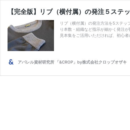
【完全版】リブ（横付属）の発注５ステ
リブ（横付属）の発注方法を5ステッ
り本数・組織など指示が細かく発注が
見本集をご活用いただければ、初心者
アパレル資材研究所 「&CROP」by株式会社クロップオザキ