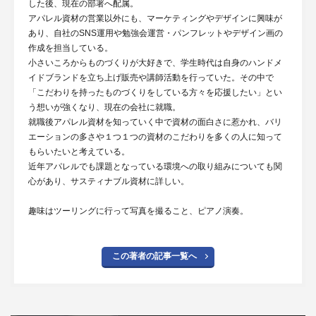
した後、現在の部署へ配属。
アパレル資材の営業以外にも、マーケティングやデザインに興味が
あり、自社のSNS運用や勉強会運営・パンフレットやデザイン画の
作成を担当している。
小さいころからものづくりが大好きで、学生時代は自身のハンドメ
イドブランドを立ち上げ販売や講師活動を行っていた。その中で
「こだわりを持ったものづくりをしている方々を応援したい」とい
う想いが強くなり、現在の会社に就職。
就職後アパレル資材を知っていく中で資材の面白さに惹かれ、バリ
エーションの多さや１つ１つの資材のこだわりを多くの人に知って
もらいたいと考えている。
近年アパレルでも課題となっている環境への取り組みについても関
心があり、サスティナブル資材に詳しい。
趣味はツーリングに行って写真を撮ること、ピアノ演奏。
この著者の記事一覧へ