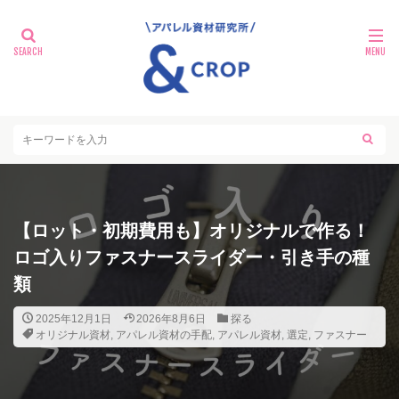
【ロット・初期費用も】オリジナルで作る！
ロゴ入りファスナースライダー・引き手の種
類
2025年12月1日
2026年8月6日
探る
オリジナル資材
,
アパレル資材の手配
,
アパレル資材
,
選定
,
ファスナー