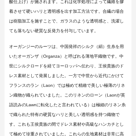
酸仕上げ）が施されます。これは化学処理によって繊維を膠
着させて硬いハリと透明感を出す加工方法です。
合繊の場合
は樹脂加工を施すことで、ガラスのような透明感と、洗濯し
ても落ちない硬質な反発力を付与しています。
オーガンジーのルーツは、
中国発祥の
シルク（絹）生糸
を用
いたオーガンザ（
Organza
）と呼ばれる薄地平織物です。
中
世にシルクロードを経てヨーロッパへ伝わり、王侯貴族のド
レス素材として発展しました。一方で中世から近代にかけて
フランスのラン（Laon）では極めて精緻で美しい極薄のリネ
ン織物が織られていました。このリネンのローン（Laonが英
語読みのLawnに転化したと言われている）は極細のリネン糸
で織られた特有の硬質なハリと美しい透明感を持つ織物で
す。これも王侯貴族の間でドレス素材や高級なハンカチとし
て極めて珍重されていました。これらの生地素材は非常に高