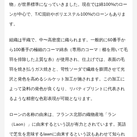
物」が世界標準になっていきました。現在では綿100%のロー
ンが中心で、T/C混紡やポリエステル100%のローンもありま
す。
組織は平織で、中〜高密度に織られます。
一般的に
60番手か
ら100番手の
極細の
コーマ綿糸
（専用のコーマ：櫛を用いて毛
羽を排除した上質な糸）が使用され、
仕上げでは、表面の毛
羽を焼き払うガス焼きと、苛性ソーダで繊維を膨潤させて光
沢と発色を高めるシルケット加工が施されます。この加工に
よって染料の発色が良くなり、
リバティプリントに代表され
るような精密な色彩表現が可能となります。
ローンの名称の由来は、フランス北部の織物産地「ラン
（Laon）」に由来するという説が有力とされています。英語
で芝生を意味するlawnに由来するという説もあわせて知られ