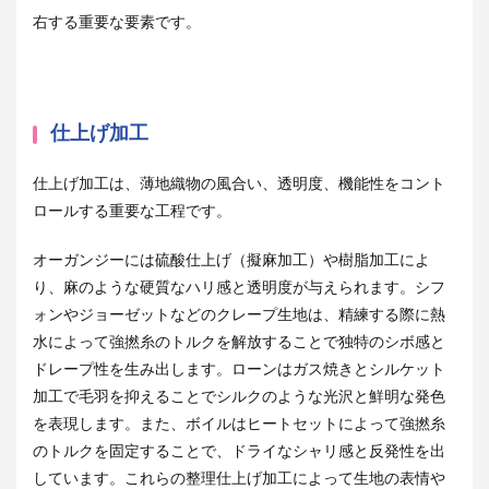
右する重要な要素です。
仕上げ加工
仕上げ加工は、薄地織物の
風合い、透明度、機能性
をコント
ロールする重要な工程です
。
オーガンジーに
は硫酸仕上げ（擬麻加工）や樹脂加工によ
り、麻のような硬質なハリ感と透明度が与えられます
。
シフ
ォンやジョーゼットなど
のクレープ生地は、精練する際に熱
水によって強撚糸のトルクを解放することで独特のシボ感と
ドレープ性を生み出します
。
ローン
はガス焼きとシルケット
加工で毛羽を抑えることでシルクのような光沢と鮮明な発色
を表現します
。また、
ボイル
はヒートセットによって強撚糸
のトルクを固定することで、ドライなシャリ感と反発性を出
しています。
これらの整理仕上げ加工によって生地の表情や