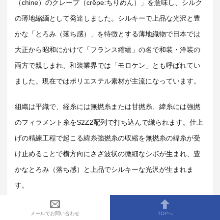
（chine）のクレープ（
crêpe:
ちりめん）」を意味し、シルク
の薄地縮緬として発達しました。シルキーで上品な光沢と豊
かな「とろみ（落ち感）」を特徴とする薄地織物で日本では
大正から昭和にかけて「フランス縮緬」の名で和装・洋装の
両方で親しまれ、和装業界では「モロケン」とも呼ばれてい
ました。現在ではポリエステル素材が主流になっています。
組織は平織で、経糸には無撚糸または甘撚糸、緯糸には強撚
のフィラメント糸をS2Z2配列で打ち込んで織られます。仕上
げの精練工程で起こる緯糸強撚糸の収縮を無撚糸の緯糸が受
け止めることで横方向にさざ波状の微細なシボが生まれ、豊
かなとろみ（落ち感）と上品でシルキーな光沢が生まれま
す。
18〜19世紀にフランスのリヨンで、中国から輸入したシルク
メールでお問い合わせ
TOPへ