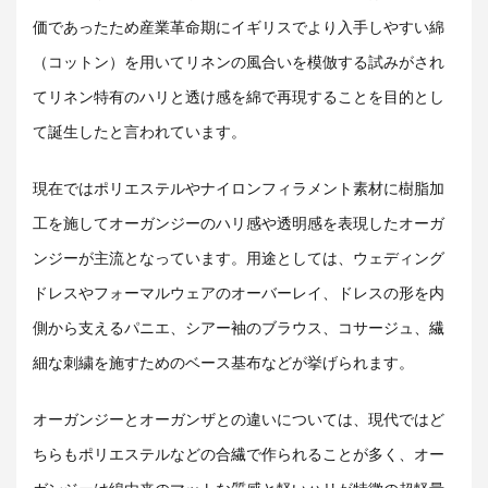
価であったため産業革命期にイギリスでより入手しやすい綿
（コットン）を用いてリネンの風合いを模倣する試みがされ
てリネン特有のハリと透け感を綿で再現することを目的とし
て誕生したと言われています。
現在ではポリエステルやナイロンフィラメント素材に樹脂加
工を施してオーガンジーのハリ感や透明感を表現したオーガ
ンジーが主流となっています。用途としては、ウェディング
ドレスやフォーマルウェアのオーバーレイ、ドレスの形を内
側から支えるパニエ、シアー袖のブラウス、コサージュ、繊
細な刺繍を施すためのベース基布などが挙げられます。
オーガンジーとオーガンザとの違いについては、
現代ではど
ちらもポリエステルなどの合繊で作られることが多く、オー