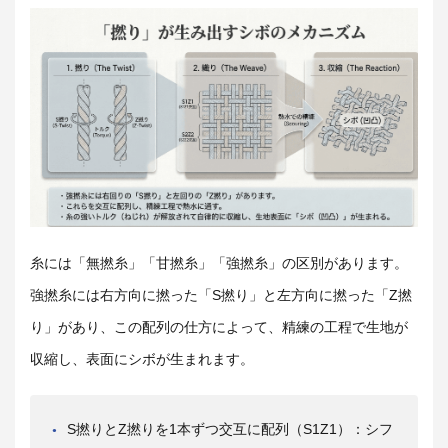
糸には「無撚糸」「甘撚糸」「強撚糸」の区別があります。
強撚糸には右方向に撚った「S撚り」と左方向に撚った「Z撚
り」があり、この配列の仕方によって、精練の工程で生地が
収縮し、表面にシボが生まれます。
S撚りとZ撚りを1本ずつ交互に配列（S1Z1）：シフ