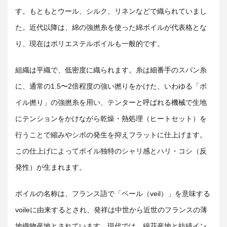
す。もともとウール、シルク、リネンなどで織られていまし
た。近代以降は、綿の強撚糸を使った綿ボイルが代表格とな
り、現在はポリエステルボイルも一般的です。
組織は平織で、低密度に織られます。糸は細番手のスパン糸
に、通常の1.5〜2倍程度の強い撚りをかけた、いわゆる「ボ
イル撚り」の強撚糸を用い、テンターと呼ばれる機械で生地
にテンションをかけながら乾燥・熱処理（ヒートセット）を
行うことで縮みやシボの発生を抑えフラットに仕上げます。
この仕上げによってボイル独特のシャリ感とハリ・コシ（反
発性）が生まれます。
ボイルの名称は、フランス語で「ベール（veil）」を意味する
voileに由来するとされ、発祥は中世から近世のフランスの薄
地織物産地とされています。現代では、綿花産地と紡績イン