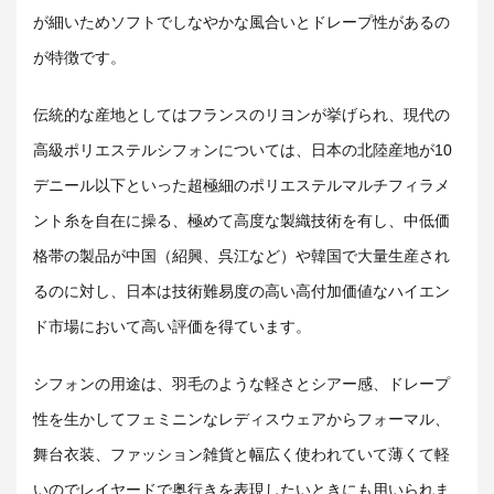
が細いためソフトでしなやかな風合いとドレープ性があるの
が特徴です。
伝統的な産地としてはフランスのリヨンが挙げられ、現代の
高級ポリエステルシフォンについては、日本の北陸産地が10
デニール以下といった超極細
のポリエステルマルチフィラメ
ント糸を自在に操る、極めて高度な製織技術を有し、中低価
格帯の製品が中国（紹興、呉江など）や韓国で大量生産され
るのに対し、日本は技術難易度の高い高付加価値なハイエン
ド市場において高い評価を得ています。
シフォンの用途は、羽毛のような軽さとシアー感、ドレープ
性を生かしてフェミニンなレディスウェアからフォーマル、
舞台衣装、ファッション雑貨と幅広く使われていて薄くて軽
いのでレイヤードで奥行きを表現したいときにも用いられま