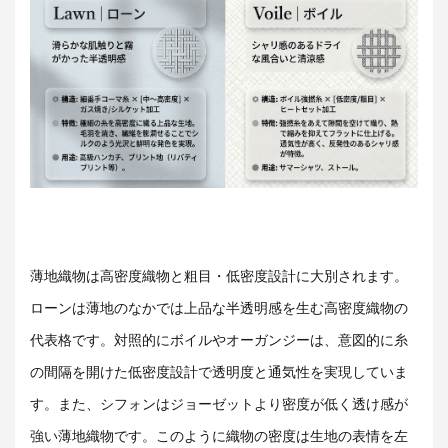
薄地織物は高密度織物と
粗目・低密度設計
に大別されます。
ローンは薄地のなかでは上品な半透明感を生む高密度織物の
代表格です。対照的に
ボイルや
オーガンジー
は、意図的に糸
の間隔を開けた低密度設計で透明度と通気性を実現していま
す
。また、
シフォン
はジョーゼットより密度が低く透け感が
強い薄地織物です。このように織物の密度は生地の表情を左