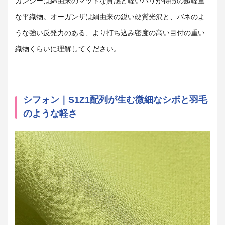
ガンジー
は綿由来の
マットな質感と軽いハリ
が特徴の超軽量
な平織物。オーガンザは絹由来の鋭い硬質光沢と、バネのよ
うな強い反発力のある、より打ち込み密度の高い目付の重い
織物くらいに理解してください。
シフォン｜S1Z1配列が生む微細なシボと羽毛
のような軽さ