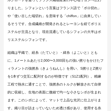
りました。シフォンという言葉はフランス語で「ボロ切れ」
や「使い古した端切れ」を意味する「chiffon」に由来してい
るそうです。合成繊維が開発されると
レーヨンを経てポリエ
ステルが主流となり、現在流通しているシフォンの大半はポ
リエステルシフォンです。
組織は平織で、
経糸（たていと）・緯糸（よこいと）とも
に、1メートルあたり2,000〜3,000回もの強い撚りをかけたフ
ィラメントの強撚糸（きょうねんし）を用い
、S撚りとZ撚り
を1本ずつ交互に配列するのが特徴です（S1Z1配列）。精練
工程で熱水に通すことで、強撚糸のトルクが解放されて自律
的に収縮し、生地の表面に微細で均一な小さなシボが生まれ
ます。このシボによって、マットで上品な光沢に仕上がりま
す。織り目が詰まっていないため透け感があり、使用する糸