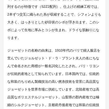
列するのが特徴です（S2Z2配列）。仕上げの精練工程では、
2本ずつ交互に織られた糸が収縮することで、シフォンよりも
大きく、はっきりとした砂目状のシボが浮き出ます。このシ
ボによって生地に厚みとコシが生まれ、ドライな肌触りにな
ります。
ジョーゼットの名称の由来は、1910年代のパリで婦人服店を
営んでいたジョルゼット・ド・ラ・プラント夫人の名にちな
んで命名された商標が一般名詞化したとされ、パリ・リヨン
が伝統的産地として知られています。日本国内では、伝統的
な和装のちりめん製織技法の高い撚糸技術を背景に高品質な
ジョーゼットを世界市場に供給しています。北陸産地では高
品質なポリエステルジョーゼット、山梨県の郡内産地では極
細のシルクジョーゼット、京都府丹後産地では和装の伝統技