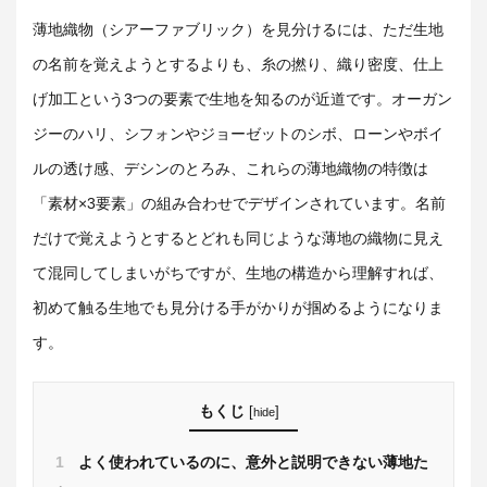
薄地織物（シアーファブリック）を見分けるには、ただ生地
の名前を覚えようとするよりも、糸の撚り、織り密度、仕上
げ加工という3つの要素で生地を知るのが近道です。オーガン
ジーのハリ、シフォンやジョーゼットのシボ、ローンやボイ
ルの透け感、デシンのとろみ、これらの薄地織物の特徴は
「素材×3要素」の組み合わせでデザインされています。名前
だけで覚えようとするとどれも同じような薄地の織物に見え
て混同してしまいがちですが、生地の構造から理解すれば、
初めて触る生地でも見分ける手がかりが掴めるようになりま
す。
もくじ
[
]
hide
1
よく使われているのに、意外と説明できない薄地た