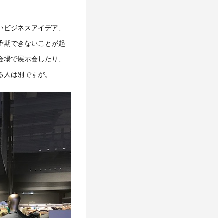
いビジネスアイデア、
予期できないことが起
会場で展示会したり、
る人は別ですが。