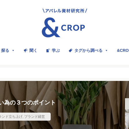
探る
聞く
学ぶ
タグから調べる
&CR
い為の３つのポイント
ランド立ち上げ
,
ブランド経営