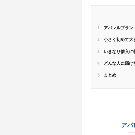
1
アパレルブラン
2
小さく初めて大
3
いきなり借入に
4
どんな人に届け
5
まとめ
アパ