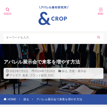
アパレル展示会で来客を増やす方法
2021年7月5日
2024年7月26日
探る
,
営業・展示会
アイデア
,
集客
,
ブランド経営
,
D2C
HOME
探る
アパレル展示会で来客を増やす方法