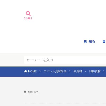
知る
アパレル資材辞典
副資材
服飾資材
HOME
ARCHIVE