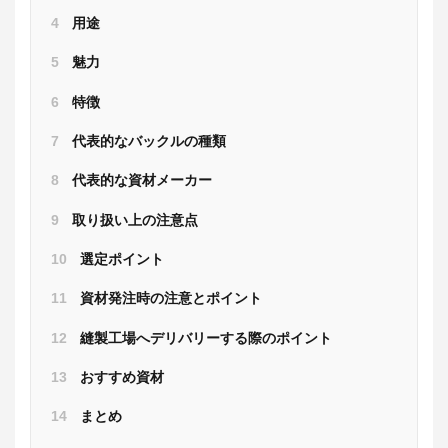
4
用途
5
魅力
6
特徴
7
代表的なバックルの種類
8
代表的な資材メーカー
9
取り扱い上の注意点
10
選定ポイント
11
資材発注時の注意とポイント
12
縫製工場へデリバリーする際のポイント
13
おすすめ資材
14
まとめ