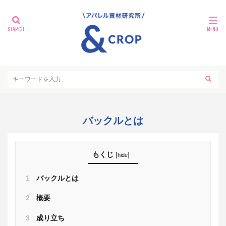
バックルとは
もくじ
[
]
hide
1
バックルとは
2
概要
3
成り立ち