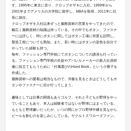
す。1995年に東京に戻り、クロップオザキに入社。1999年から
2001年までアメリカの大学院に留学し、MBAを取得。2011年に社
長に就任。
クロップオザキ入社以来ずっと服飾資材の営業をやってきたので、
幅広く服飾資材の知識は持っている。その中でもボタン、ファスナ
ーには詳しく、特にボタンに関してはボタン工場に何度も訪問し、
製造工程についても熟知。また、若い時にはボタンの染色を自分で
やっていた経験も持つ。
毎年、ファッション専門学校にてボタンについての講演も行ってい
る。ファッション専門学校の生徒やアパレルメーカーの新入社員研
修に役立てもらうために「付属選びのHand Book」という小冊子を
作成した。
服飾資材への愛着は相当なもので、洋服を見るときはどうしてもボ
タンやファスナーに目が行ってしまう。
趣味としては仕事の関係もありゴルフ。それと子どもが野球をやっ
ていることもあり、本人は経験者ではないが野球にはまっている。
もともと野球嫌いだったが、いつの間にかプロ野球中継を見ながら
ビールを飲むのを楽しみにしている。ヤクルトスワローズファン。