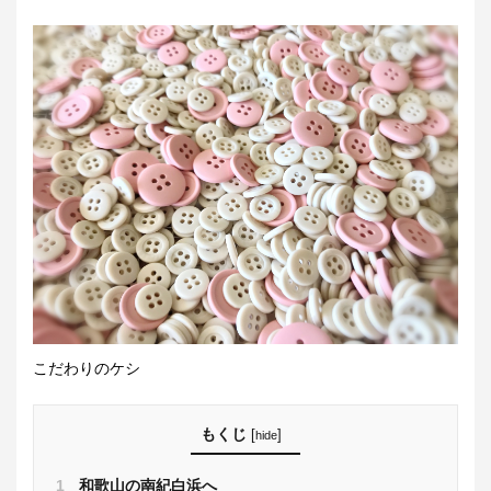
こだわりのケシ
もくじ
[
]
hide
1
和歌山の南紀白浜へ