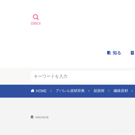
知る
アパレル資材辞典
副資材
繊維資材
HOME
ARCHIVE