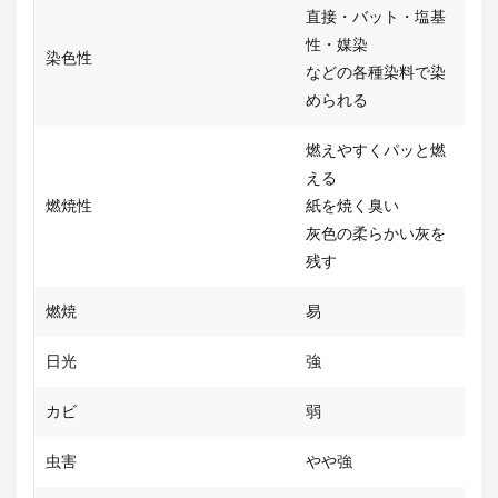
直接・バット・塩基
性・媒染
染色性
などの各種染料で染
められる
燃えやすくパッと燃
える
燃焼性
紙を焼く臭い
灰色の柔らかい灰を
残す
燃焼
易
日光
強
カビ
弱
虫害
やや強