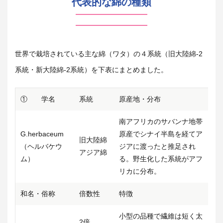
代表的な綿の種類
世界で栽培されている主な綿（ワタ）の４系統（旧大陸綿-2
系統・新大陸綿-2系統）を下表にまとめました。
① 学名
系統
原産地・分布
南アフリカのサバンナ地帯
G.herbaceum
原産でシナイ半島を経てア
旧大陸綿
（ヘルバケウ
ジアに渡ったと推足され
アジア綿
ム）
る。野生化した系統がアフ
リカに分布。
和名・俗称
倍数性
特徴
小型の品種で繊維は短く太
2倍