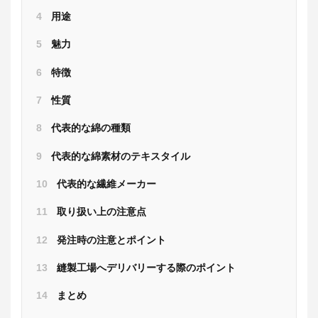
4
用途
5
魅力
6
特徴
7
性質
8
代表的な綿の種類
9
代表的な綿素材のテキスタイル
10
代表的な繊維メーカー
11
取り扱い上の注意点
12
発注時の注意とポイント
13
縫製工場へデリバリーする際のポイント
14
まとめ