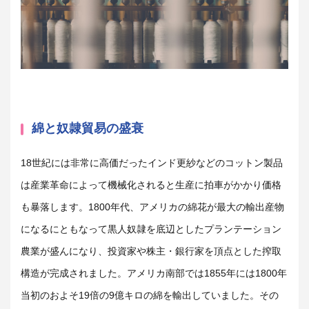
綿と奴隷貿易の盛衰
18
世紀には非常に高価だったインド更紗などのコットン製品
は産業革命によって機械化されると生産に拍車がかかり価格
も暴落します。
1800
年代、アメリカの綿花が最大の輸出産物
になるにともなって黒人奴隷を底辺としたプランテーション
農業が盛んになり、投資家や株主・銀行家を頂点とした搾取
構造が完成されました。アメリカ南部では
1855
年には
1800
年
当初のおよそ
19
倍の
9
億キロの綿を輸出していました。その