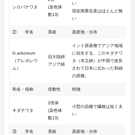
い
シロバナワタ
(染色体
現在商業生産はほとんど無
数13)
い
② 学名
系統
原産地・分布
インド原産種でアジア地域
G.arboreum
に自生する。このキダチワ
旧大陸綿
（アレボレウ
タ（木立綿）が中国で改良
アジア綿
ム）
されて日本に伝わった和綿
の原種。
和名・俗称
倍数性
特徴
2倍体
小型の品種で繊維は短く太
キダチワタ
(染色体
い
数13)
③ 学名
系統
原産地・分布