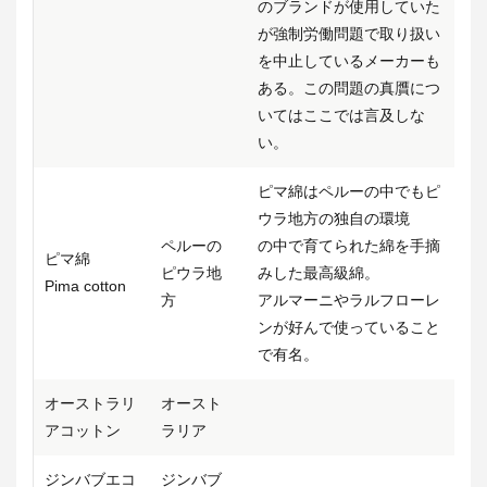
のブランドが使用していた
が強制労働問題で取り扱い
を中止しているメーカーも
ある。この問題の真贋につ
いてはここでは言及しな
い。
ピマ綿はペルーの中でもピ
ウラ地方の独自の環境
ペルーの
の中で育てられた綿を手摘
ピマ綿
ピウラ地
みした最高級綿。
Pima cotton
方
アルマーニやラルフローレ
ンが好んで使っていること
で有名。
オーストラリ
オースト
アコットン
ラリア
ジンバブエコ
ジンバブ