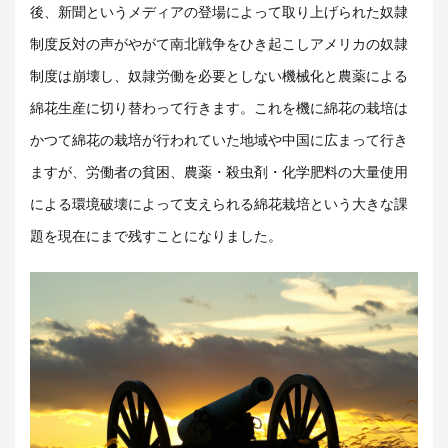
後、新聞というメディアの登場によって取り上げられた奴隷
制度反対の声がやがて南北戦争をひき起こしアメリカの奴隷
制度は崩壊し、奴隷労働を必要としない機械化と農薬による
綿花生産に切り替わって行きます。これを機に綿花の栽培は
かつて綿花の栽培が行われていた地域や中国に広まって行き
ますが、労働者の貧困、農薬・殺虫剤・化学肥料の大量使用
による環境破壊によって支えられる綿花栽培という大きな課
題を現在にまで残すことになりました。