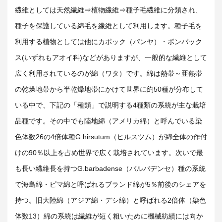
繊維としては天然繊維⇒植物繊維⇒種子毛繊維に分類され、
種子を保護している綿毛を繊維として利用します。種子毛を
利用する植物としては他にカポック（パンヤ）・ボンパック
ス(いずれもアオイ科)などがありますが、一般的な繊維として
広く利用されているのが綿（ワタ）です。綿は熱帯～亜熱帯
の乾燥地帯から半乾燥地帯にかけて世界に約50種が分布して
いる中で、下記の「種類」で説明する4種類の系統が主な栽培
品種です。その中でも陸地綿（アメリカ綿）と呼んでいる染
色体数26の4倍体種G.hirsutum（ヒルスツム）が綿全体の作付
けの90％以上を占め世界で広く栽培されています。次いで最
も長い繊維長を持つG.barbadense（バルバデンセ）種の系統
で海島綿・ピマ綿と呼ばれるブランド綿が5％前後のシェアを
持つ。旧大陸綿（アジア綿・デシ綿）と呼ばれる2倍体（染色
体数13）綿の系統は繊維が短く粗いために機械紡績には向か