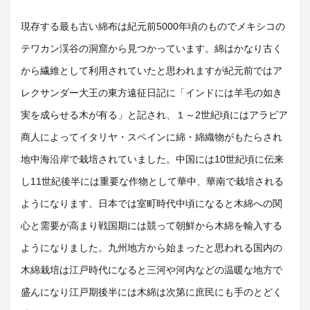
現存する最も古い綿布は紀元前
5000
年頃のものでメキシコの
テワカン渓谷の洞窟から見つかっています。綿はかなり古く
から繊維として利用されていたと思われますが紀元前ではア
レクサンダー大王の東方遠征日記に「インドには羊毛の如き
実を成らせる木が有る」と記され、１～
2
世紀頃にはアラビア
商人によってイタリヤ・スペインに綿・綿織物がもたらされ
地中海沿岸で栽培されていました。中国には
10
世紀頃に伝来
し
11
世紀後半には重要な作物として華中、華南で栽培される
ようになります。日本では室町時代中頃になると木綿への関
心と需要が高まり戦国期には競って朝鮮から木綿を輸入する
ようになりました。九州地方から始まったと思われる国内の
木綿栽培は江戸時代になると三河や河内などの温暖な地方で
盛んになり江戸期後半には木綿は次第に庶民にも手のとどく