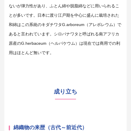
ないが弾力性があり、ふとん綿や脱脂綿などに用いられるこ
とが多いです。日本に渡り江戸期を中心に盛んに栽培された
和綿はこの系統のキダチワタG.arboreum（アレボレウム）で
あると言われています。シロバナワタと呼ばれる南アフリカ
原産のG.herbaceum（ヘルバケウム）は現在では商用での利
用はほとんど無いです。
成り立ち
綿織物の来歴（古代～前近代）