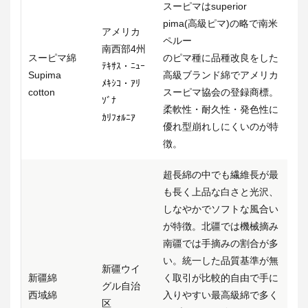
スーピマはsuperior
pima(高級ピマ)の略で南米
アメリカ
ペルー
南西部4州
スーピマ綿
のピマ種に品種改良をした
ﾃｷｻｽ・ﾆｭｰ
Supima
高級ブランド綿でアメリカ
ﾒｷｼｺ・ｱﾘ
cotton
スーピマ協会の登録商標。
ｿﾞﾅ
柔軟性・耐久性・発色性に
ｶﾘﾌｫﾙﾆｱ
優れ型崩れしにくいのが特
徴。
超長綿の中でも繊維長が最
も長く上品な白さと光沢、
しなやかでソフトな風合い
が特徴。北疆では機械摘み
南疆では手摘みの割合が多
い。統一した品質基準が無
新疆ウイ
新疆綿
く取引が比較的自由で手に
グル自治
西域綿
入りやすい最高級綿で多く
区