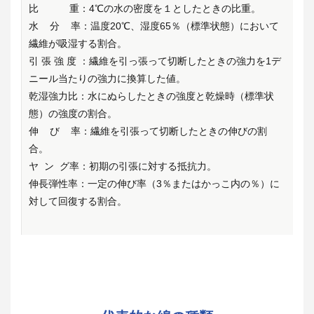
比 重：4℃の水の密度を１としたときの比重。
水 分 率：温度20℃、湿度65％（標準状態）において
繊維が吸湿する割合。
引 張 強 度 ：繊維を引っ張って切断したときの強力を1デ
ニール当たりの強力に換算した値。
乾湿強力比：水にぬらしたときの強度と乾燥時（標準状
態）の強度の割合。
伸 び 率：繊維を引張って切断したときの伸びの割
合。
ヤ ン グ率：初期の引張に対する抵抗力。
伸長弾性率：一定の伸び率（3％またはかっこ内の％）に
対して回復する割合。