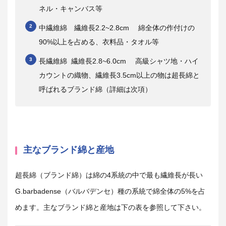
ネル・キャンバス等
中繊維綿 繊維長
2.2~2.8cm
綿全体の作付けの
90%
以上を占める、衣料品・タオル等
長繊維綿 繊維長
2.8~6.0cm
高級シャツ地・ハイ
カウントの織物、繊維長
3.5cm
以上の物は超長綿と
呼ばれるブランド綿（詳細は次項）
主なブランド綿と産地
超長綿（ブランド綿）は綿の
4
系統の中で最も繊維長が長い
G.barbadense
（バルバデンセ）種の系統で綿全体の
5%
を占
めます。主なブランド綿と産地は下の表を参照して下さい。