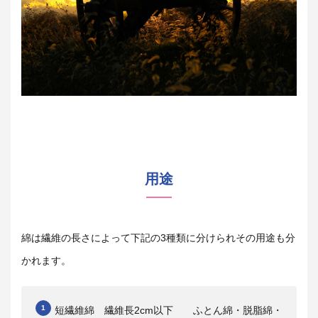
用途
綿は繊維の長さによって下記の
3
種類に分けられその用途も分
かれます。
短繊維綿 繊維長
2cm
以下 ふとん綿・脱脂綿・