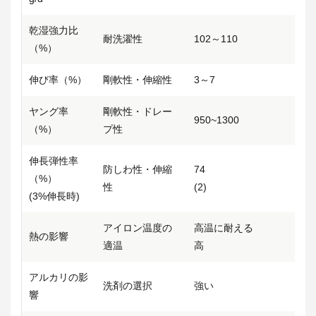
乾湿強力比
耐洗濯性
102～110
（%）
伸び率（%）
剛軟性・伸縮性
3～7
ヤング率
剛軟性・ドレー
950~1300
（%）
プ性
伸長弾性率
防しわ性・伸縮
74
（%）
性
(2)
(3%伸長時)
アイロン温度の
高温に耐える
熱の影響
適温
高
アルカリの影
洗剤の選択
強い
響