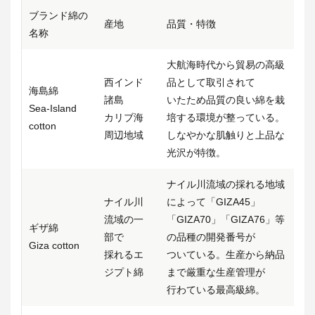
ブランド綿の
産地
品質・特徴
名称
大航海時代から貿易の高級
西インド
品として取引されて
海島綿
諸島
いたため品質の良い綿を栽
Sea-Island
カリブ海
培する環境が整っている。
cotton
周辺地域
しなやかな肌触りと上品な
光沢が特徴。
ナイル川流域の採れる地域
ナイル川
によって「GIZA45」
流域の一
「GIZA70」「GIZA76」等
ギザ綿
部で
の品種の開発番号が
Giza cotton
採れるエ
ついている。生産から納品
ジプト綿
まで厳重な生産管理が
行わている最高級綿。