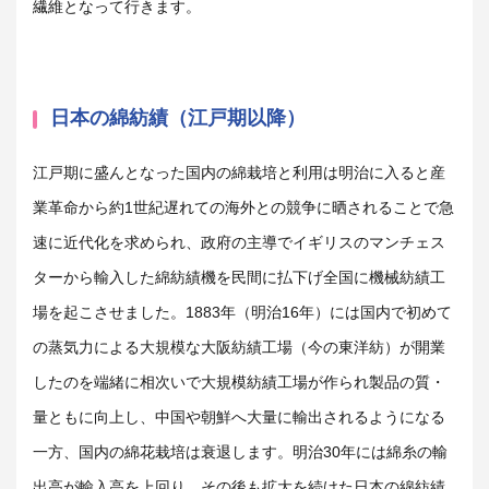
繊維となって行きます。
日本の綿紡績（江戸期以降）
江戸期に盛んとなった国内の綿栽培と利用は明治に入ると産
業革命から約
1
世紀遅れての海外との競争に晒されることで急
速に近代化を求められ、政府の主導でイギリスのマンチェス
ターから輸入した綿紡績機を民間に払下げ全国に機械紡績工
場を起こさせました。
1883
年（明治
16
年）には国内で初めて
の蒸気力による大規模な大阪紡績工場（今の東洋紡）が開業
したのを端緒に相次いで大規模紡績工場が作られ製品の質・
量ともに向上し、中国や朝鮮へ大量に輸出されるようになる
一方、国内の綿花栽培は衰退します。明治
30
年には綿糸の輸
出高が輸入高を上回り、その後も拡大を続けた日本の綿紡績