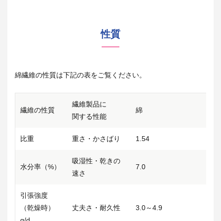
性質
綿繊維の性質は下記の表をご覧ください。
繊維製品に
繊維の性質
綿
関する性能
比重
重さ・かさばり
1.54
吸湿性・乾きの
水分率（%）
7.0
速さ
引張強度
（乾燥時）
丈夫さ・耐久性
3.0～4.9
g/d