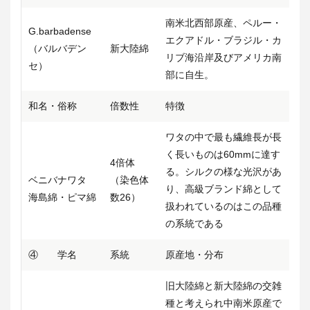
南米北西部原産、ペルー・
G.barbadense
エクアドル・ブラジル・カ
（バルバデン
新大陸綿
リブ海沿岸及びアメリカ南
セ）
部に自生。
和名・俗称
倍数性
特徴
ワタの中で最も繊維長が長
く長いものは60mmに達す
4倍体
る。シルクの様な光沢があ
ベニバナワタ
（染色体
り、高級ブランド綿として
海島綿・ピマ綿
数26）
扱われているのはこの品種
の系統である
④ 学名
系統
原産地・分布
旧大陸綿と新大陸綿の交雑
種と考えられ中南米原産で