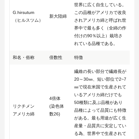
世界に広く自生している。
G.hirsutum
この品種がアメリカで改良
新大陸綿
（ヒルスツム）
されアメリカ綿と呼ばれ世
界中で最も多く（全綿の作
付けの90％以上）栽培さ
れている品種である。
和名・俗称
倍数性
特徴
繊維の長い部分で繊維長が
20～30㎜、短い部位で2~7
㎜で現在米国で生産されて
いるアメリカ綿だけでも
4倍体
50種類に及ぶ品種があり
リクチメン
(染色体
品種によって品質にも特徴
アメリカ綿
数26)
がある。最も用途が広く生
産量・品質共に安定してい
る為、世界中で生産されて