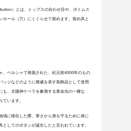
utton）とは、トップスの合わせ目や、ボトムス
ンホール（穴）にくぐらせて留めます。留め具と
、ペルシャで発掘された、紀元前4000年のもの
バッジなどのように権威を表す装飾品として使用
にも、太陽神ケペラを象徴する黄金虫の一種な
れています。
地域に移住した際、寒さから身を守るために体に
具としてのボタンが誕生したと言われています。