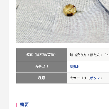
名称（日本語/英語）
釦（読み方：ぼたん） / but
カテゴリ
副資材
種類
大カテゴリ（
ボタン
）
概要