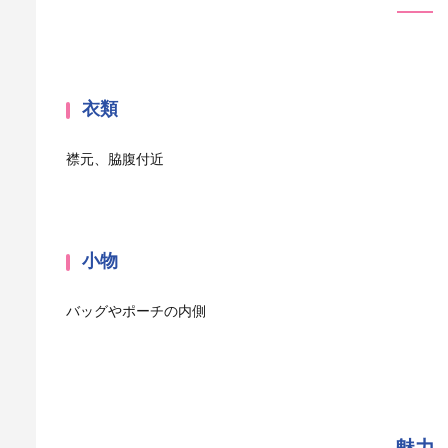
衣類
襟元、脇腹付近
小物
バッグやポーチの内側
魅力