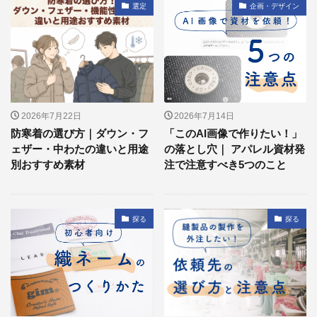
選定
企画・デザイン
2026年7月22日
2026年7月14日
防寒着の選び方｜ダウン・フ
「このAI画像で作りたい！」
ェザー・中わたの違いと用途
の落とし穴｜ アパレル資材発
別おすすめ素材
注で注意すべき5つのこと
探る
探る