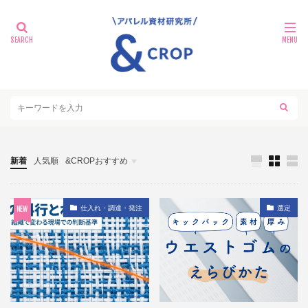
新着
人気順
&CROPおすすめ
探る
仕入れ・調達・発注
選定